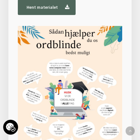
Hent materialet
Subtotal:
0
kr.
Se kurv
Kasse