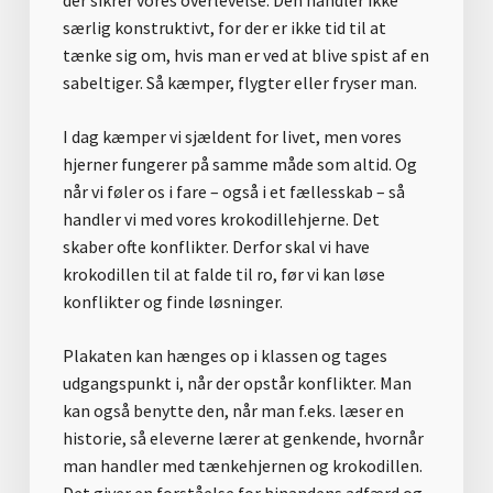
der sikrer vores overlevelse. Den handler ikke
særlig konstruktivt, for der er ikke tid til at
tænke sig om, hvis man er ved at blive spist af en
sabeltiger. Så kæmper, flygter eller fryser man.
I dag kæmper vi sjældent for livet, men vores
hjerner fungerer på samme måde som altid. Og
når vi føler os i fare – også i et fællesskab – så
handler vi med vores krokodillehjerne. Det
skaber ofte konflikter. Derfor skal vi have
krokodillen til at falde til ro, før vi kan løse
konflikter og finde løsninger.
Plakaten kan hænges op i klassen og tages
udgangspunkt i, når der opstår konflikter. Man
kan også benytte den, når man f.eks. læser en
historie, så eleverne lærer at genkende, hvornår
man handler med tænkehjernen og krokodillen.