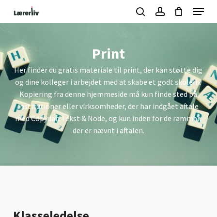
Skip
Menu
to
search
account
Kurv
Close
Cart
main
Close
content
Menu
Print
Her finder du gratis materiale til print, der kan støtte dig
og dine kolleger i arbejdet med at skabe et godt skoleliv.
Kopiering fra denne hjemmeside må kun finde sted på
institutioner eller virksomheder, der har indgået aftale
med Copydan Tekst & Node, og kun inden for de rammer,
der er nævnt i aftalen.
Klasseledelse