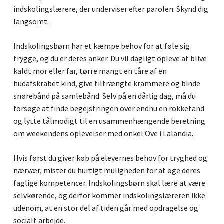
indskolingslærere, der underviser efter parolen: Skynd dig
langsomt.
Indskolingsbørn har et kæmpe behov for at føle sig
trygge, og du er deres anker. Du vil dagligt opleve at blive
kaldt mor eller far, tørre mangt en tåre af en
hudafskrabet kind, give tiltrængte krammere og binde
snørebånd på samlebånd. Selv på en dårlig dag, må du
forsøge at finde begejstringen over endnu en rokketand
og lytte tålmodigt til en usammenhængende beretning
om weekendens oplevelser med onkel Ove i Lalandia.
Hvis først du giver køb på elevernes behov for tryghed og
nærvær, mister du hurtigt muligheden for at øge deres
faglige kompetencer. Indskolingsbørn skal lære at være
selvkørende, og derfor kommer indskolingslæreren ikke
udenom, at en stor del af tiden går med opdragelse og
socialt arbejde.