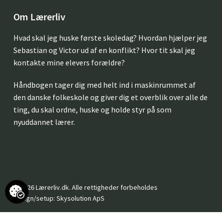
Om Lærerliv
Hvad skal jeg huske første skoledag? Hvordan hjælper jeg
Sebastian og Victor ud af en konflikt? Hvor tit skal jeg
kontakte mine elevers forældre?
Håndbogen tager dig med helt ind i maskinrummet af
den danske folkeskole og giver dig et overblik over alle de
ting, du skal ordne, huske og holde styr på som
nyuddannet lærer.
Subtotal:
0
kr.
Se kurv
Kasse
© 2026 Lærerliv.dk. Alle rettigheder forbeholdes
Design/setup:
Skysolution ApS
facebook
linkedin
instagram