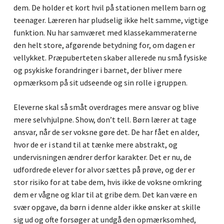
dem. De holder et kort hvil på stationen mellem barn og
teenager. Læreren har pludselig ikke helt samme, vigtige
funktion. Nu har samværet med klassekammeraterne
den helt store, afgørende betydning for, om dagen er
vellykket. Præpuberteten skaber allerede nu små fysiske
og psykiske forandringer i barnet, der bliver mere
opmærksom på sit udseende og sin rolle i gruppen.
Eleverne skal så småt overdrages mere ansvar og blive
mere selvhjulpne. Show, don’t tell. Børn lærer at tage
ansvar, når de ser voksne gøre det. De har fået en alder,
hvor de er i stand til at tænke mere abstrakt, og
undervisningen ændrer derfor karakter. Det er nu, de
udfordrede elever for alvor sættes på prøve, og der er
stor risiko for at tabe dem, hvis ikke de voksne omkring
dem er vågne og klar til at gribe dem. Det kan være en
svær opgave, da børn i denne alder ikke ønsker at skille
sig ud og ofte forsøger at undgå den opmærksomhed,