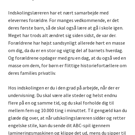
Indskolingslæreren har et nært samarbejde med
elevernes forældre. For manges vedkommende, er det
deres første barn, så de skal også lære at gå i skole igen.
Meget har trods alt ændret sig siden sidst, de var der.
Forældrene har højst sandsynligt allerede hørt en masse
om dig, da du er en stor og vigtig del af barnets hverdag.
Og forældrene opdager med gru en dag, at du også ved en
masse om dem, for børn er flittige historiefortællere om
deres families privatliv.
Hos indskolingen er du i den grad på arbejde, når der er
undervisning. Du skal være alle steder og helst endnu
flere på en og samme tid, og du skal forholde dig til
mellem fem og 10.000 ting i minuttet. Til gengæld kan du
glæde dig over, at når udskolingslæreren sidder og retter
engelske stile, kan du sende dit ABC-spil igennem
lamineringsmaskinen og klippe det ud, mens du sipper til