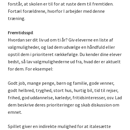
forstår, at skolen er til for at ruste dem til fremtiden.
Fortæl forældrene, hvorfor I arbejder med denne
træning.
Fremtidsspil
Hvordan ser dit liv ud om ti år? Giv eleverne en liste af
valgmuligheder, og lad dem udvælge en håndfuld eller
opstil dem i prioriteret rækkefølge. Du kender dine elever
bedst, så lav valgmulighederne ud fra, hvad der er aktuelt
for dem. For eksempel:
Godt job, mange penge, børn og familie, gode venner,
godt helbred, tryghed, stort hus, hurtig bil, tid til rejser,
frihed, god uddannelse, kæledyr, fritidsinteresser, osv. Lad
dem beskrive deres prioriteringer og skab diskussion om
emnet.
Spillet giver en indirekte mulighed for at italesætte