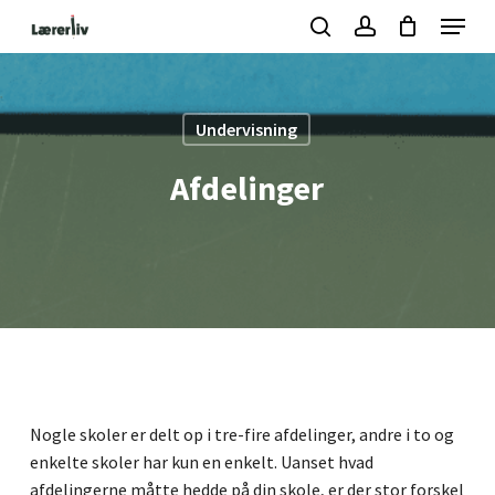
Skip
Menu
to
search
account
Kurv
Close
Cart
main
Close
content
Menu
Undervisning
Afdelinger
Nogle skoler er delt op i tre-fire afdelinger, andre i to og
enkelte skoler har kun en enkelt. Uanset hvad
afdelingerne måtte hedde på din skole, er der stor forskel