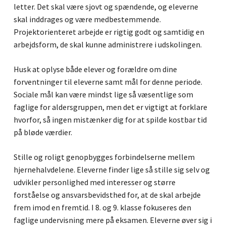
letter. Det skal være sjovt og spændende, og eleverne
skal inddrages og være medbestemmende.
Projektorienteret arbejde er rigtig godt og samtidig en
arbejdsform, de skal kunne administrere i udskolingen.
Husk at oplyse både elever og forældre om dine
forventninger til eleverne samt mål for denne periode.
Sociale mål kan være mindst lige så væsentlige som
faglige for aldersgruppen, men det er vigtigt at forklare
hvorfor, så ingen mistænker dig for at spilde kostbar tid
på bløde værdier.
Stille og roligt genopbygges forbindelserne mellem
hjernehalvdelene. Eleverne finder lige så stille sig selv og
udvikler personlighed med interesser og større
Ingen varer i kurven.
forståelse og ansvarsbevidsthed for, at de skal arbejde
frem imod en fremtid. I 8. og 9. klasse fokuseres den
Go to shop
faglige undervisning mere på eksamen. Eleverne øver sig i