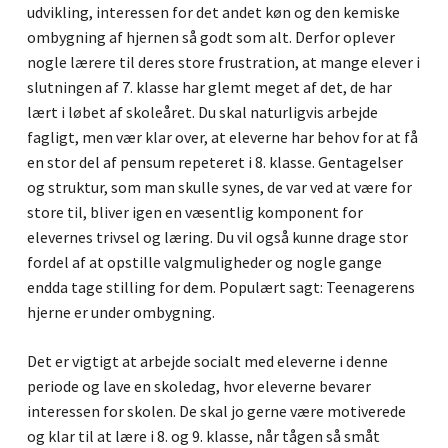
udvikling, interessen for det andet køn og den kemiske
ombygning af hjernen så godt som alt. Derfor oplever
nogle lærere til deres store frustration, at mange elever i
slutningen af 7. klasse har glemt meget af det, de har
lært i løbet af skoleåret. Du skal naturligvis arbejde
fagligt, men vær klar over, at eleverne har behov for at få
en stor del af pensum repeteret i 8. klasse. Gentagelser
og struktur, som man skulle synes, de var ved at være for
store til, bliver igen en væsentlig komponent for
elevernes trivsel og læring. Du vil også kunne drage stor
fordel af at opstille valgmuligheder og nogle gange
endda tage stilling for dem. Populært sagt: Teenagerens
hjerne er under ombygning.
Det er vigtigt at arbejde socialt med eleverne i denne
periode og lave en skoledag, hvor eleverne bevarer
interessen for skolen. De skal jo gerne være motiverede
og klar til at lære i 8. og 9. klasse, når tågen så småt