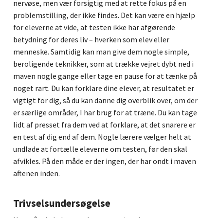
nervøse, men vær forsigtig med at rette fokus på en
problemstilling, der ikke findes. Det kan være en hjælp
for eleverne at vide, at testen ikke har afgørende
Ingen varer i kurven.
betydning for deres liv – hverken som elev eller
menneske. Samtidig kan man give dem nogle simple,
beroligende teknikker, som at trække vejret dybt ned i
Go to shop
maven nogle gange eller tage en pause for at tænke på
noget rart. Du kan forklare dine elever, at resultatet er
vigtigt for dig, så du kan danne dig overblik over, om der
er særlige områder, I har brug for at træne. Du kan tage
lidt af presset fra dem ved at forklare, at det snarere er
en test af dig end af dem. Nogle lærere vælger helt at
undlade at fortælle eleverne om testen, før den skal
afvikles. På den måde er der ingen, der har ondt i maven
aftenen inden.
Trivselsundersøgelse