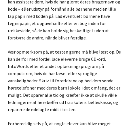
kan assistere dem, hvis de har glemt deres brugernavn og
kode – eller udstyr på forhånd alle børnene med en lille
lap papir med koden på. Lad eventuelt børnene have
tegnepapir, et opgavehæfte eller en bog inden for
rækkevidde, så de kan holde sig beskæftiget uden at
forstyrre de andre, når de bliver færdige.
Vær opmærksom på, at testen gerne må blive læst op. Du
kan derfor med fordel lade eleverne bruge CD-ord,
IntoWords eller et andet oplæsningsprogram på
computeren, hvis de har læse- eller sproglige
vanskeligheder. Skriv til forældrene og bed dem sende
høretelefoner med deres barn i skole i det omfang, det er
muligt. Det sparer alle tid og kræfter ikke at skulle vikle
ledningerne af hørebøffer ud fra skolens fælleskasse, og
reparere de ødelagte midt i testen.
Forbered dig selv på, at nogle elever kan blive meget