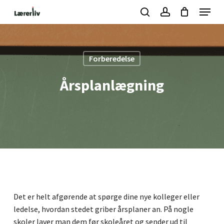
Skip
Menu
to
search
account
Kurv
Close
Cart
main
Close
content
Menu
Forberedelse
Årsplanlægning
Det er helt afgørende at spørge dine nye kolleger eller
ledelse, hvordan stedet griber årsplaner an. På nogle
skoler laver man dem før skoleåret og sender ud til