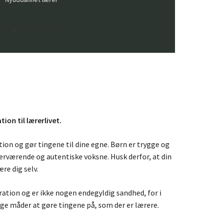
on til lærerlivet.
on og gør tingene til dine egne. Børn er trygge og
rværende og autentiske voksne. Husk derfor, at din
re dig selv.
ration og er ikke nogen endegyldig sandhed, for i
nge måder at gøre tingene på, som der er lærere.