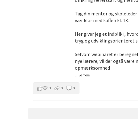
omkring lærerstart og mento
Tag din mentor og skoleleder 
vær klar med kaffen kl. 13.
Her giver jeg et indblik i, hv
tryg og udviklingsorienteret s
Selvom webinaret er beregne
nye lærere, vil der også være
opmærksomhed
...
Se mere
3
0
0