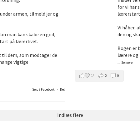
rordning.
møder verd
for vi har
under armen, tilmeld jer og
lærerstar
Vi håber, 
ordan man kan skabe en god,
den og ska
tart på lærerlivet.
Bogen er 
t til dem, som modtager de
lærere og
 mange vigtige
...
Se mere
14
2
0
Se på Facebook
·
Del
Indlæs flere