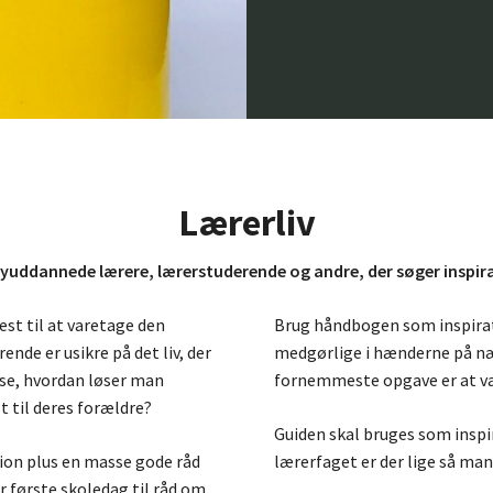
Slide
2
of
7
Lærerliv
yuddannede lærere, lærerstuderende og andre, der søger inspirati
tet
t til at varetage den
Brug håndbogen som inspirati
nde er usikre på det liv, der
medgørlige i hænderne på næ
sse, hvordan løser man
fornemmeste opgave er at væ
t til deres forældre?
Guiden skal bruges som inspi
ation plus en masse gode råd
lærerfaget er der lige så ma
er første skoledag til råd om