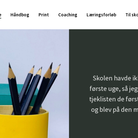
Kurv
e
Håndbog
Print
Coaching
Læringsforløb
Til sk
Skolen havde ik
første uge, så je
tjeklisten de førs
og blev på den m