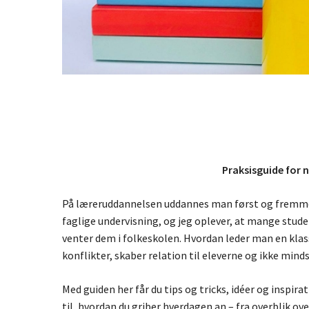
Praksisguide for n
Tryk enter for at søge eller ESC for at lukke søgefel
På læreruddannelsen uddannes man først og fremmes
faglige undervisning, og jeg oplever, at mange studere
venter dem i folkeskolen. Hvordan leder man en kla
konflikter, skaber relation til eleverne og ikke minds
Med guiden her får du tips og tricks, idéer og inspir
til, hvordan du griber hverdagen an – fra overblik ov