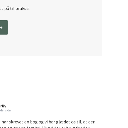
t på til praksis.
rliv
der siden
g har skrevet en bog og vi har glædet os til, at den