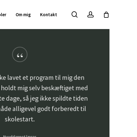
search
account
Close
oler
Om mig
Kontakt
Cart
“
ke lavet et program til mig den
g holdt mig selv beskæftiget med
te dage, så jeg ikke spildte tiden
åde alligevel godt forberedt til
skolestart.
Nyuddannet lærer