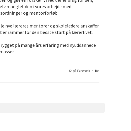
en og gør en forskel. Vi ved der er brug for den,
 selv manglet den i vores arbejde med
tsordninger og mentorforløb.
alle nye læreres mentorer og skoleledere anskaffer
ber rammer for den bedste start på lærerlivet.
brygget på mange års erfaring med nyuddannede
 masser
Se på Facebook
·
Del