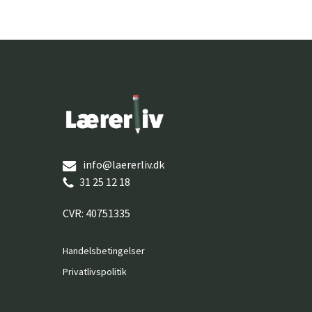
info@laererliv.dk
31 25 12 18
CVR: 40751335
Handelsbetingelser
Privatlivspolitik