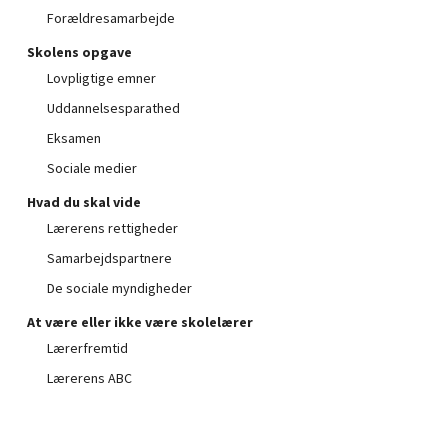
Forældresamarbejde
Skolens opgave
Lovpligtige emner
Uddannelsesparathed
Eksamen
Sociale medier
Hvad du skal vide
Ingen varer i kurven.
Lærerens rettigheder
Samarbejdspartnere
Go to shop
De sociale myndigheder
At være eller ikke være skolelærer
Lærerfremtid
Lærerens ABC