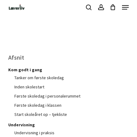
Skip
Menu
to
search
account
Kurv
Close
Cart
main
Close
content
Menu
Afsnit
Kom godt i gang
Tanker om første skoledag
Inden skolestart
Første skoledag i personalerummet
Første skoledag i klassen
Start skoleåret op – tjekliste
Undervisning
Undervisning i praksis