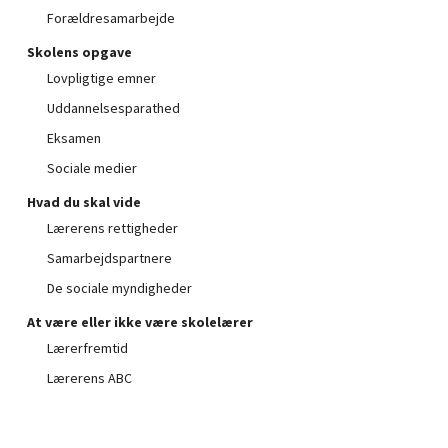
Forældresamarbejde
Skolens opgave
Lovpligtige emner
Uddannelsesparathed
Eksamen
Sociale medier
Hvad du skal vide
Ingen varer i kurven.
Lærerens rettigheder
Samarbejdspartnere
Go to shop
De sociale myndigheder
At være eller ikke være skolelærer
Lærerfremtid
Lærerens ABC