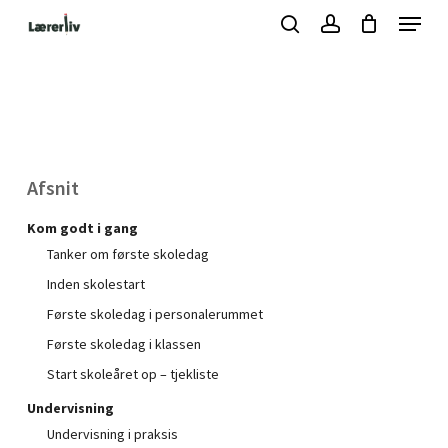
Skip
Menu
to
search
account
Kurv
Close
Cart
main
Close
content
Menu
Afsnit
Kom godt i gang
Tanker om første skoledag
Inden skolestart
Første skoledag i personalerummet
Første skoledag i klassen
Start skoleåret op – tjekliste
Undervisning
Undervisning i praksis