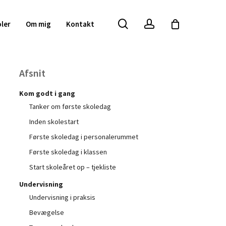
search
account
Close
oler
Om mig
Kontakt
Cart
Afsnit
Kom godt i gang
Tanker om første skoledag
Inden skolestart
Første skoledag i personalerummet
Første skoledag i klassen
Start skoleåret op – tjekliste
Undervisning
Undervisning i praksis
Bevægelse