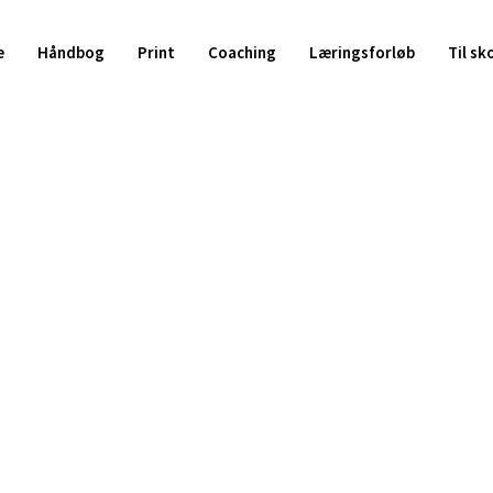
Kurv
e
Håndbog
Print
Coaching
Læringsforløb
Til sk
tet