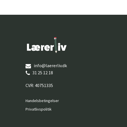
info@laererliv.dk
31 25 12 18
CVR: 40751335
Handelsbetingelser
Privatlivspolitik