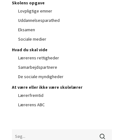
Ingen varer i kurven.
Skolens opgave
Lovpligtige emner
Go to shop
Uddannelsesparathed
Eksamen
Sociale medier
Hvad du skal vide
Lærerens rettigheder
Samarbejdspartnere
De sociale myndigheder
At være eller ikke være skolelærer
Lærerfremtid
Lærerens ABC