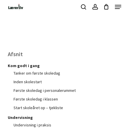
Skip
Menu
to
search
account
Kurv
Close
Cart
main
Close
content
Menu
Afsnit
Kom godt i gang
Tanker om første skoledag
Inden skolestart
Første skoledag i personalerummet
Første skoledag i klassen
Start skoleåret op – tjekliste
Undervisning
Undervisning i praksis