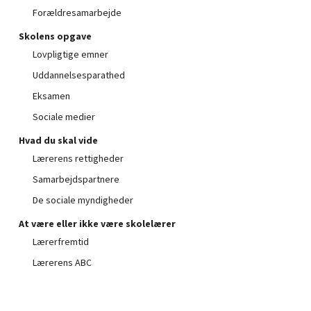
Forældresamarbejde
Skolens opgave
Lovpligtige emner
Uddannelsesparathed
Eksamen
Sociale medier
Hvad du skal vide
Ingen varer i kurven.
Lærerens rettigheder
Samarbejdspartnere
Go to shop
De sociale myndigheder
At være eller ikke være skolelærer
Lærerfremtid
Lærerens ABC