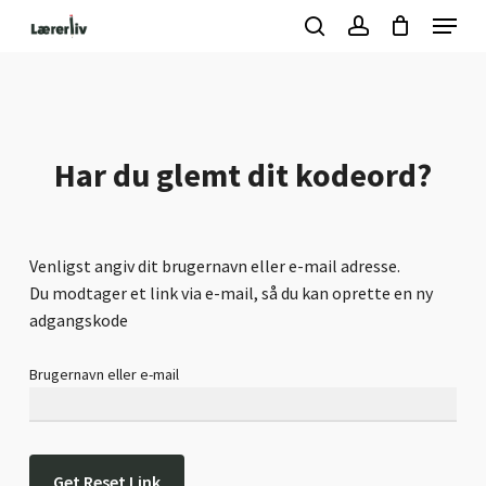
Skip
Menu
to
search
account
Kurv
Close
Cart
main
Close
content
Menu
Har du glemt dit kodeord?
Venligst angiv dit brugernavn eller e-mail adresse.
Du modtager et link via e-mail, så du kan oprette en ny
adgangskode
Brugernavn eller e-mail