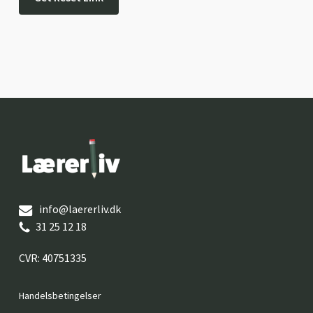
Ingen varer i kurven.
Go to shop
info@laererliv.dk
31 25 12 18
CVR: 40751335
Handelsbetingelser